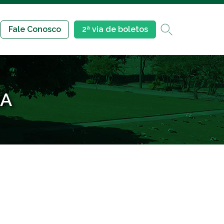
Fale Conosco
2ª via de boletos
MA