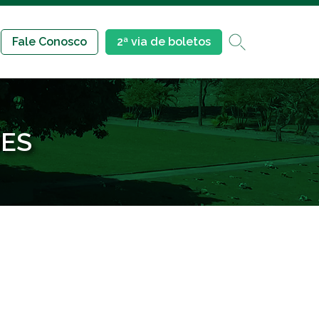
Fale Conosco
2ª via de boletos
ES