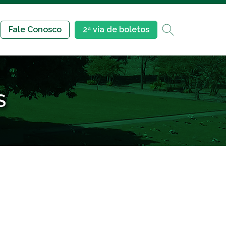
Fale Conosco
2ª via de boletos
S