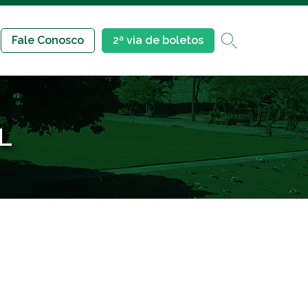
Fale Conosco
2ª via de boletos
L