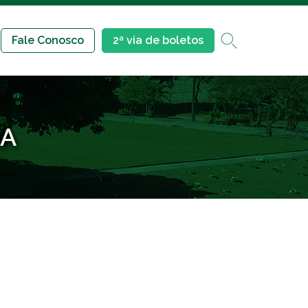
Fale Conosco
2ª via de boletos
RA