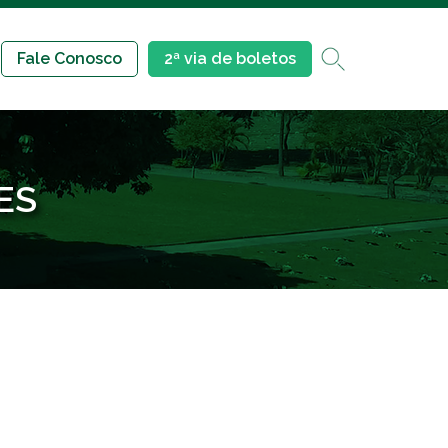
Fale Conosco
2ª via de boletos
ES