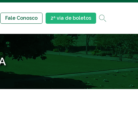
Fale Conosco
2ª via de boletos
A