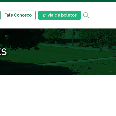
Fale Conosco
2ª via de boletos
ES