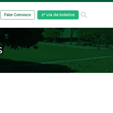
Fale Conosco
2ª via de boletos
S