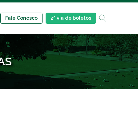
Fale Conosco
2ª via de boletos
AS