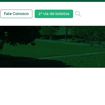
Fale Conosco
2ª via de boletos
A